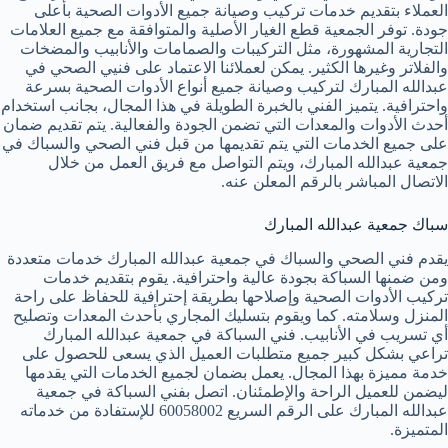
العملاء بتقديم خدمات تركيب وصيانة جميع الأدوات الصحية بأعلى
جودة. توفر الجمعية قطع الغيار الأصلية والمتوافقة مع جميع العلامات
التجارية المشهورة، مثل التركيبات والصمامات والأنابيب والمضخات
والفلاتر وغيرها الكثير. يمكن لعملائنا الاعتماد على فنيي الصحي في
عبدالله المبارك لتركيب وصيانة جميع أنواع الأدوات الصحية بسرعة
واحترافية. يتميز الفني بالخبرة الطويلة في هذا المجال، بجانب استخدام
أحدث الأدوات والمعدات التي تضمن الجودة والفعالية. يتم تقديم ضمان
على جميع الخدمات التي يتم تقديمها من قبل فني الصحي والسباك في
جمعية عبدالله المبارك، ويتم التواصل مع فريق العمل من خلال
الاتصال المباشر بالرقم المعلن عنه.
سباك جمعية عبدالله المبارك
يقدم فني الصحي والسباك في جمعية عبدالله المبارك خدمات متعددة
ومن ضمنها السباكة بجودة عالية واحترافية. يقوم بتقديم خدمات
تركيب الأدوات الصحية وإصلاحها بطريقة إحترافية للحفاظ على راحة
المنزل وسلامته. كما ويقوم بتسليك المجاري بأحدث المعدات وتصليح
أي تسريب في الأنابيب. فني السباكة في جمعية عبدالله المبارك
تراعي بشكل كبير جميع متطلبات العميل الذي يسعى للحصول على
خدمة مميزة بهذا المجال. يعمل بضمان لجميع الخدمات التي يقدمها
ليضمن للعميل الراحة والإطمئنان. اتصل بفني السباكة في جمعية
عبدالله المبارك على الرقم السريع 60058002 للإستفادة من خدماته
المتميزة.