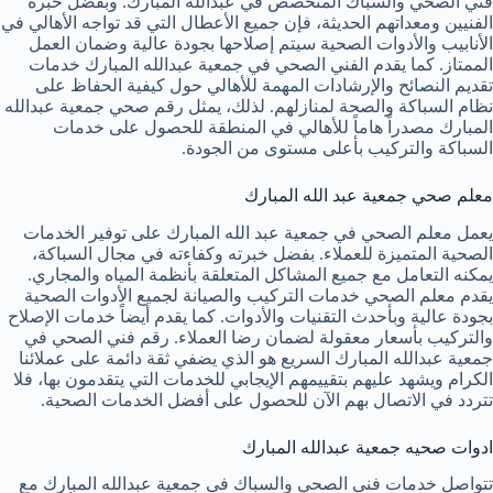
فني الصحي والسباك المتخصص في عبدالله المبارك. وبفضل خبرة
الفنيين ومعداتهم الحديثة، فإن جميع الأعطال التي قد تواجه الأهالي في
الأنابيب والأدوات الصحية سيتم إصلاحها بجودة عالية وضمان العمل
الممتاز. كما يقدم الفني الصحي في جمعية عبدالله المبارك خدمات
تقديم النصائح والإرشادات المهمة للأهالي حول كيفية الحفاظ على
نظام السباكة والصحة لمنازلهم. لذلك، يمثل رقم صحي جمعية عبدالله
المبارك مصدراً هاماً للأهالي في المنطقة للحصول على خدمات
السباكة والتركيب بأعلى مستوى من الجودة.
معلم صحي جمعية عبد الله المبارك
يعمل معلم الصحي في جمعية عبد الله المبارك على توفير الخدمات
الصحية المتميزة للعملاء. بفضل خبرته وكفاءته في مجال السباكة،
يمكنه التعامل مع جميع المشاكل المتعلقة بأنظمة المياه والمجاري.
يقدم معلم الصحي خدمات التركيب والصيانة لجميع الأدوات الصحية
بجودة عالية وبأحدث التقنيات والأدوات. كما يقدم أيضاً خدمات الإصلاح
والتركيب بأسعار معقولة لضمان رضا العملاء. رقم فني الصحي في
جمعية عبدالله المبارك السريع هو الذي يضفي ثقة دائمة على عملائنا
الكرام ويشهد عليهم بتقييمهم الإيجابي للخدمات التي يتقدمون بها، فلا
تتردد في الاتصال بهم الآن للحصول على أفضل الخدمات الصحية.
ادوات صحيه جمعية عبدالله المبارك
تتواصل خدمات فني الصحي والسباك في جمعية عبدالله المبارك مع