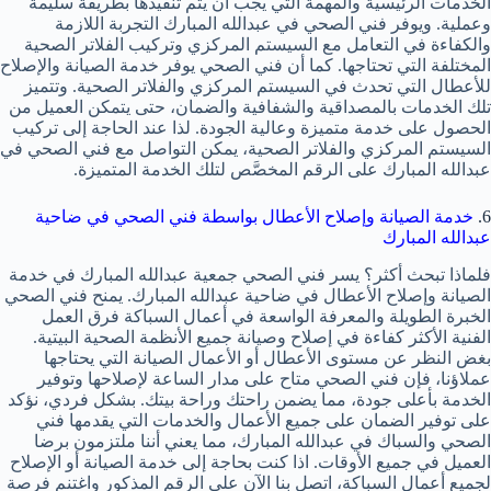
الخدمات الرئيسية والمهمة التي يجب أن يتم تنفيذها بطريقة سليمة
وعملية. ويوفر فني الصحي في عبدالله المبارك التجربة اللازمة
والكفاءة في التعامل مع السيستم المركزي وتركيب الفلاتر الصحية
المختلفة التي تحتاجها. كما أن فني الصحي يوفر خدمة الصيانة والإصلاح
للأعطال التي تحدث في السيستم المركزي والفلاتر الصحية. وتتميز
تلك الخدمات بالمصداقية والشفافية والضمان، حتى يتمكن العميل من
الحصول على خدمة متميزة وعالية الجودة. لذا عند الحاجة إلى تركيب
السيستم المركزي والفلاتر الصحية، يمكن التواصل مع فني الصحي في
عبدالله المبارك على الرقم المخصَّص لتلك الخدمة المتميزة.
6.
خدمة الصيانة وإصلاح الأعطال بواسطة فني الصحي في ضاحية
عبدالله المبارك
فلماذا تبحث أكثر؟ يسر فني الصحي جمعية عبدالله المبارك في خدمة
الصيانة وإصلاح الأعطال في ضاحية عبدالله المبارك. يمنح فني الصحي
الخبرة الطويلة والمعرفة الواسعة في أعمال السباكة فرق العمل
الفنية الأكثر كفاءة في إصلاح وصيانة جميع الأنظمة الصحية البيتية.
بغض النظر عن مستوى الأعطال أو الأعمال الصيانة التي يحتاجها
عملاؤنا، فإن فني الصحي متاح على مدار الساعة لإصلاحها وتوفير
الخدمة بأعلى جودة، مما يضمن راحتك وراحة بيتك. بشكل فردي، نؤكد
على توفير الضمان على جميع الأعمال والخدمات التي يقدمها فني
الصحي والسباك في عبدالله المبارك، مما يعني أننا ملتزمون برضا
العميل في جميع الأوقات. اذا كنت بحاجة إلى خدمة الصيانة أو الإصلاح
لجميع أعمال السباكة، اتصل بنا الآن على الرقم المذكور واغتنم فرصة