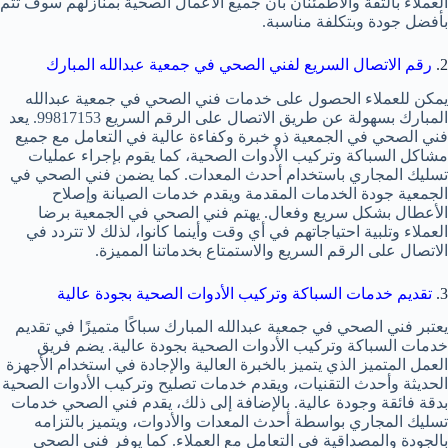
العملاء بالثقة والاطمئنان بأن جميع الأعمال الصحية بمنازلهم سوف تتم
بأفضل جودة وبتكلفة مناسبة.
2.
رقم الاتصال السريع لفني الصحي في جمعية عبدالله المبارك
يمكن للعملاء الحصول على خدمات فني الصحي في جمعية عبدالله
المبارك بسهولة عن طريق الاتصال على الرقم السريع 99817153. يعد
فني الصحي في الجمعية ذو خبرة وكفاءة عالية في التعامل مع جميع
مشاكل السباكة وتركيب الأدوات الصحية، كما يقوم بإجراء عمليات
تسليك المجاري باستخدام أحدث المعدات. كما يضمن فني الصحي في
الجمعية جودة الخدمات المقدمة ويقدم خدمات الصيانة وإصلاح
الأعطال بشكل سريع وفعال. يهتم فني الصحي في الجمعية برضا
العملاء وتلبية احتياجاتهم في أي وقت وأينما كانوا، لذلك لا تتردد في
الاتصال على الرقم السريع والاستمتاع بخدماتنا المميزة.
3.
تقديم خدمات السباكة وتركيب الأدوات الصحية بجودة عالية
يعتبر فني الصحي في جمعية عبدالله المبارك سباكًا متميزًا في تقديم
خدمات السباكة وتركيب الأدوات الصحية بجودة عالية. يضم فريق
العمل المتميز الذي يتميز بالخبرة العالية والإجادة في استخدام الأجهزة
الحديثة وأحدث التقنيات، ويقدم خدمات تصليح وتركيب الأدوات الصحية
بدقة فائقة وجودة عالية. بالإضافة إلى ذلك، يقدم فني الصحي خدمات
تسليك المجاري بواسطة أحدث المعدات والأدوات، ويتميز بالتزامه
بالجودة والمصداقية في التعامل مع العملاء. كما يوفر فني الصحي