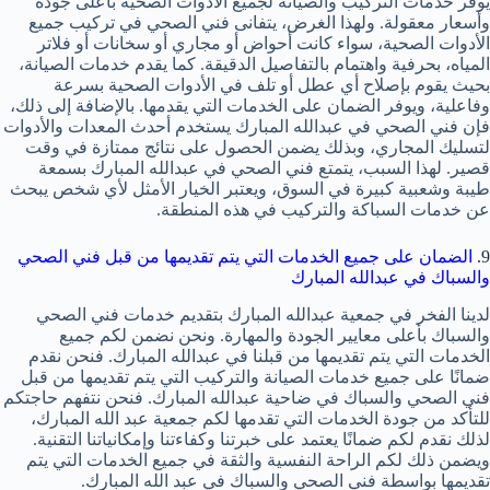
يوفر خدمات التركيب والصيانة لجميع الأدوات الصحية بأعلى جودة
وأسعار معقولة. ولهذا الغرض، يتفانى فني الصحي في تركيب جميع
الأدوات الصحية، سواء كانت أحواض أو مجاري أو سخانات أو فلاتر
المياه، بحرفية واهتمام بالتفاصيل الدقيقة. كما يقدم خدمات الصيانة،
بحيث يقوم بإصلاح أي عطل أو تلف في الأدوات الصحية بسرعة
وفاعلية، ويوفر الضمان على الخدمات التي يقدمها. بالإضافة إلى ذلك،
فإن فني الصحي في عبدالله المبارك يستخدم أحدث المعدات والأدوات
لتسليك المجاري، وبذلك يضمن الحصول على نتائج ممتازة في وقت
قصير. لهذا السبب، يتمتع فني الصحي في عبدالله المبارك بسمعة
طيبة وشعبية كبيرة في السوق، ويعتبر الخيار الأمثل لأي شخص يبحث
عن خدمات السباكة والتركيب في هذه المنطقة.
9.
الضمان على جميع الخدمات التي يتم تقديمها من قبل فني الصحي
والسباك في عبدالله المبارك
لدينا الفخر في جمعية عبدالله المبارك بتقديم خدمات فني الصحي
والسباك بأعلى معايير الجودة والمهارة. ونحن نضمن لكم جميع
الخدمات التي يتم تقديمها من قبلنا في عبدالله المبارك. فنحن نقدم
ضمانًا على جميع خدمات الصيانة والتركيب التي يتم تقديمها من قبل
فني الصحي والسباك في ضاحية عبدالله المبارك. فنحن نتفهم حاجتكم
للتأكد من جودة الخدمات التي تقدمها لكم جمعية عبد الله المبارك،
لذلك نقدم لكم ضمانًا يعتمد على خبرتنا وكفاءتنا وإمكانياتنا التقنية.
ويضمن ذلك لكم الراحة النفسية والثقة في جميع الخدمات التي يتم
تقديمها بواسطة فني الصحي والسباك في عبد الله المبارك.