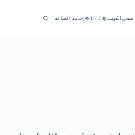
لكويت ||99817153||خدمه 24ساعه
 العديد من المتخصصين في تركيب وتصميم الشاور بوكس بمختلف