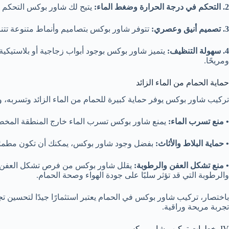
2. التحكم في درجة الحرارة وضغط الماء:
يتيح لك شاور بوكس التحكم ال
3. تصميم أنيق وعصري:
تتوفر شاور بوكس بتصاميم وأنماط متنوعة تت
4. سهولة التنظيف:
يتميز شاور بوكس بوجود أبواب زجاجية أو بلاستيكية ق
ومريحًا.
حماية الحمام من الماء الزائد
تركيب شاور بوكس يوفر حماية كبيرة للحمام من الماء الزائد وتسربه، وذ
• منع تسرب الماء:
يمنع شاور بوكس تسرب الماء خارج المنطقة المخصصة
• حماية البلاط والأثاث:
بفضل وجود شاور بوكس، يمكنك أن تكون مطمئنًا ب
• منع تشكل العفن والرطوبة:
يقلل شاور بوكس من فرص تشكل العفن وال
والرطوبة التي قد تؤثر سلبًا على جودة الهواء وصحة الحمام.
باختصار، تركيب شاور بوكس في الحمام يعتبر استثمارًا جيدًا لتحسين تجر
تجربة مريحة وراقية.
IV. خطوات تركيب شاور بوكس