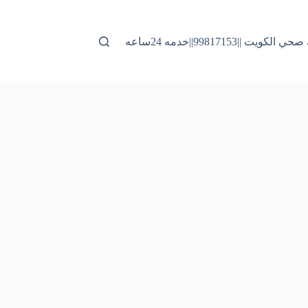
لكويت ||99817153||خدمه 24ساعه