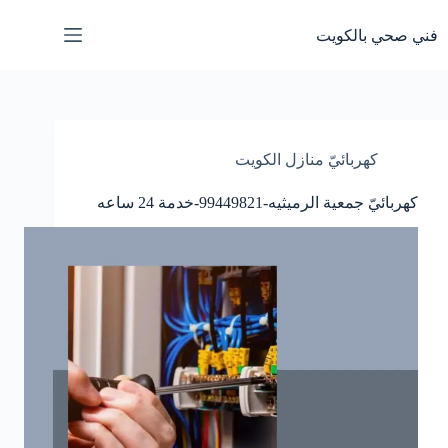
لتجاوز
لى
فني صحي بالكويت
لمحتوى
كهربائيّ منازل الكويت
كهربائيّ جمعية الرميثيه-99449821-خدمة 24 ساعه