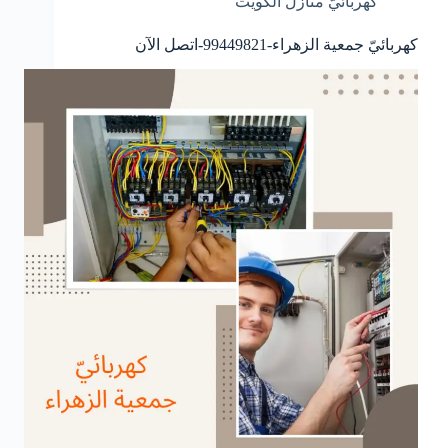
كهربائيّ منازل الكويت
كهربائيّ جمعية الزهراء-99449821-اتصل الآن