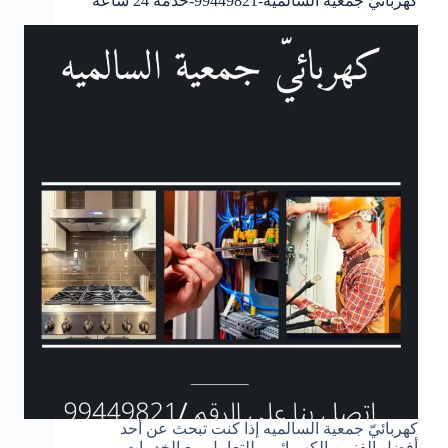
كهربائيّ جمعية السالميه-99449821-خدمة 24 ساعة
كهربائيّ جمعية السالميه إذا كنت تبحث عن أحد
أفضل الفنيين الكهربائيين للتعامل مع الخدمات