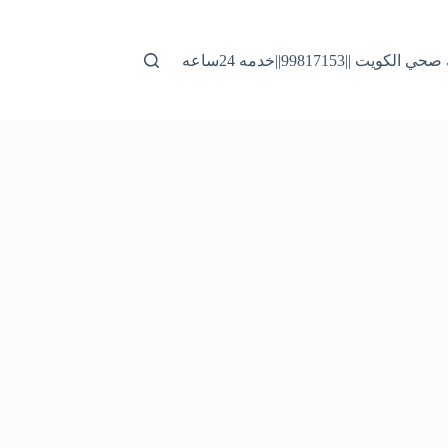
لكويت ||99817153||خدمه 24ساعه