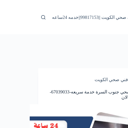
لكويت ||99817153||خدمه 24ساعه
فني صحي الكويت
فني صحي جنوب السرة خدمة سريعه-67039033-
لان