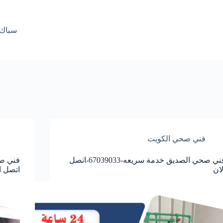
سباك صحي ا
فني صحي الكويت
فني صحي الصديق خدمة سريعه-67039033-اتصل
لان
اتصل ا