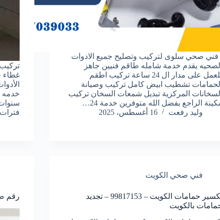
ني صحي سلوى لتركيب وتصليح جميع الادوات
لصحيه يقدم خدمة شامله طاقم فنيين جاهز
تركيب 
للعمل على مدار ال 24 ساعة تركيب اطقم
غطاء ق
لحمامات تشطيب ابيض كامل تركيب وصيانة
الأدوا
لسخانات المركزية تبديل شمعات السخان تركيب
كينة الراجع بفضل الله متوفرين خدمة 24…
سنوات 
وليد رفعت
16 أغسطس، 2025
فترات 
فني صحي الكويت
تكسير حمامات الكويت – 99817153 – تجديد
رقم صحى 
مامات بالكويت