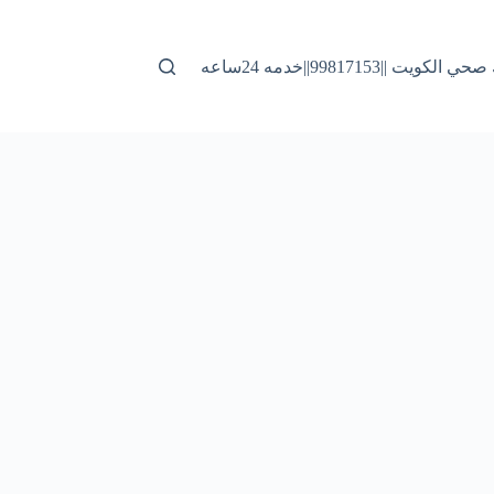
لكويت ||99817153||خدمه 24ساعه